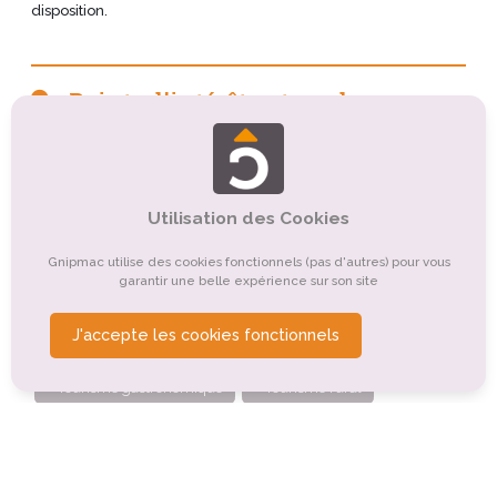
disposition.
Points d'intérêt autour du
camping
Tourisme sportif et de loisirs
Tourisme culturel
Utilisation des Cookies
Organismes de tourisme
Gnipmac utilise des cookies fonctionnels (pas d'autres) pour vous
Tourisme de nature, d'observation
garantir une belle expérience sur son site
Tourisme religieux ou spirituel
J'accepte les cookies fonctionnels
Tourisme balnéaire, tourisme bleu
Tourisme gastronomique
Tourisme rural