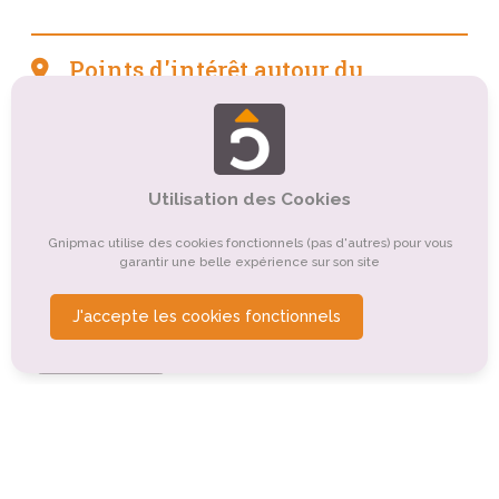
Points d'intérêt autour du
camping
Tourisme sportif et de loisirs
Tourisme balnéaire, tourisme bleu
Utilisation des Cookies
Tourisme de nature, d'observation
Gnipmac utilise des cookies fonctionnels (pas d'autres) pour vous
garantir une belle expérience sur son site
Tourisme gastronomique
Tourisme culturel
Tourisme d'affaires
Tourisme religieux ou spirituel
J'accepte les cookies fonctionnels
Tourisme rural