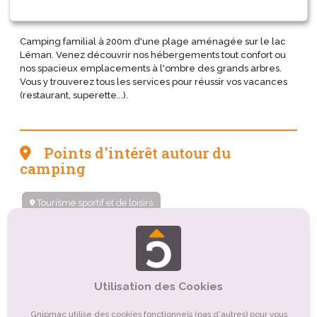
Camping familial à 200m d'une plage aménagée sur le lac
Léman. Venez découvrir nos hébergements tout confort ou
nos spacieux emplacements à l'ombre des grands arbres.
Vous y trouverez tous les services pour réussir vos vacances
(restaurant, superette...).
Points d'intérêt autour du
camping
Tourisme sportif et de loisirs
Tourisme balnéaire, tourisme bleu
Tourisme de nature, d'observation
Tourisme culturel
Tourisme religieux ou spirituel
Utilisation des Cookies
Organismes de tourisme
Tourisme montagnard
Gnipmac utilise des cookies fonctionnels (pas d'autres) pour vous