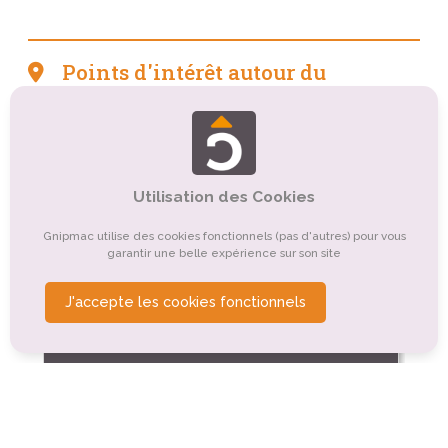
Points d'intérêt autour du
camping
Tourisme culturel
Tourisme sportif et de loisirs
Organismes de tourisme
Utilisation des Cookies
Tourisme religieux ou spirituel
Gnipmac utilise des cookies fonctionnels (pas d'autres) pour vous
garantir une belle expérience sur son site
Tourisme gastronomique
Tourisme rural
Tourisme de nature, d'observation
Autre
J'accepte les cookies fonctionnels