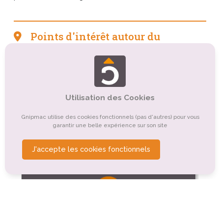
Points d'intérêt autour du
camping
Tourisme culturel
Tourisme de nature, d'observation
Tourisme sportif et de loisirs
Organismes de tourisme
Utilisation des Cookies
Autre
Tourisme religieux ou spirituel
Gnipmac utilise des cookies fonctionnels (pas d'autres) pour vous
garantir une belle expérience sur son site
Tourisme montagnard
Tourisme rural
J'accepte les cookies fonctionnels