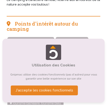
nature accepte vos toutous !
Points d'intérêt autour du
camping
Tourisme sportif et de loisirs
Tourisme culturel
Organismes de tourisme
Tourisme rural
Tourisme gastronomique
Utilisation des Cookies
Tourisme de nature, d'observation
Autre
Gnipmac utilise des cookies fonctionnels (pas d'autres) pour vous
Tourisme religieux ou spirituel
garantir une belle expérience sur son site
Tourisme de détente, de relaxation, de bien-être
J'accepte les cookies fonctionnels
Tourisme montagnard
Tourisme balnéaire, tourisme bleu