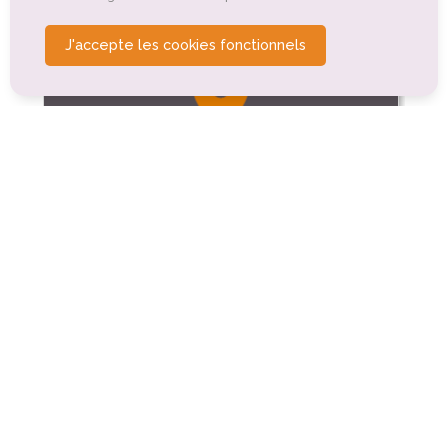
J'accepte les cookies fonctionnels
Tourisme culturel
L'Atelier d'artiste d'Eric
Saint-Lager-Bressac (1.7km)
Bibliothèque Municipale de Baix
Baix (2.2km)
Bibliothèque Municipale de Saint-
Symphorien-sous-Chomérac
Saint-Symphorien-sous-Chomérac (2.7km)
Bibliothèque Municipale de Saint-Lager-
Bressac