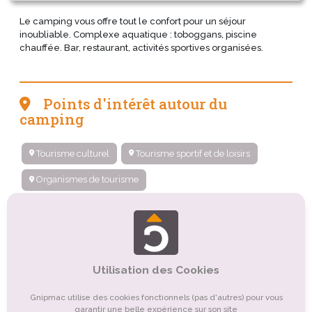
Le camping vous offre tout le confort pour un séjour
inoubliable. Complexe aquatique : toboggans, piscine
chauffée. Bar, restaurant, activités sportives organisées.
Points d'intérêt autour du
camping
Tourisme culturel
Tourisme sportif et de loisirs
Organismes de tourisme
Tourisme religieux ou spirituel
Tourisme de nature, d'observation
Tourisme d'affaires
Tourisme gastronomique
Utilisation des Cookies
Tourisme balnéaire, tourisme bleu
Tourisme rural
Gnipmac utilise des cookies fonctionnels (pas d'autres) pour vous
garantir une belle expérience sur son site