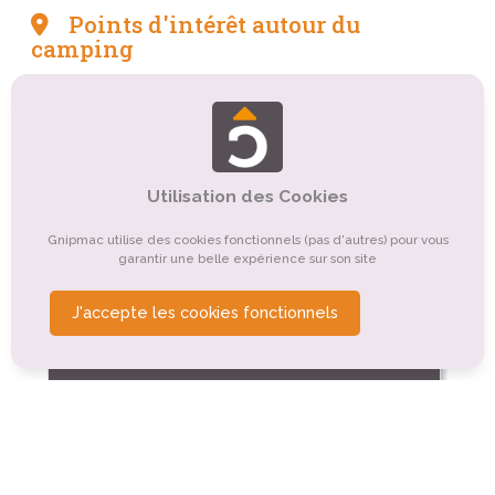
Points d'intérêt autour du
camping
Tourisme culturel
Organismes de tourisme
Tourisme sportif et de loisirs
Tourisme rural
Tourisme de nature, d'observation
Utilisation des Cookies
Tourisme religieux ou spirituel
Tourisme montagnard
Gnipmac utilise des cookies fonctionnels (pas d'autres) pour vous
garantir une belle expérience sur son site
Autre
J'accepte les cookies fonctionnels