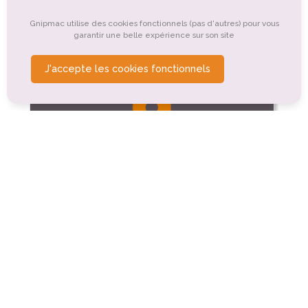
Organismes de tourisme
Tourisme rural
Gnipmac utilise des cookies fonctionnels (pas d'autres) pour vous
garantir une belle expérience sur son site
J'accepte les cookies fonctionnels
Tourisme gastronomique
Bar Villa Loca
Rieux-de-Pelleport (1.3km)
La cave chez Xavier
Pamiers (5.7km)
Cabaret Dory Arena
Pamiers (5.9km)