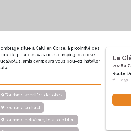
ombragé situé à Calvi en Corse, à proximité des
accueille pour des vacances camping en corse.
La Cl
eucalyptus, amis campeurs vous pouvez installer
20260 Ca
ble.
Route De
42.5566
Tourisme sportif et de loisirs
Tourisme culturel
Tourisme balnéaire, tourisme bleu