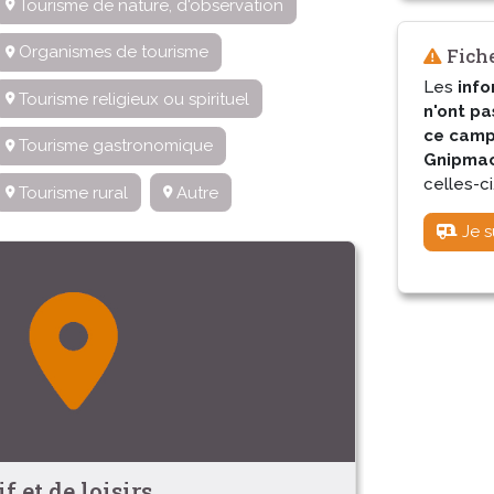
Tourisme de nature, d'observation
Organismes de tourisme
Fiche
Les
info
Tourisme religieux ou spirituel
n'ont pa
ce camp
Tourisme gastronomique
Gnipmac 
celles-ci
Tourisme rural
Autre
Je s
 et de loisirs