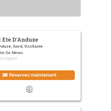
l Eté D'Anduze
nduze, Gard, Occitanie
ute De Nîmes
617,3.993622
Réservez maintenant