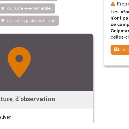
Fiche
Tourisme événementiel
Les
info
n'ont pa
Tourisme gastronomique
ce camp
Gnipmac 
celles-ci
Je s
ure, d'observation
liver