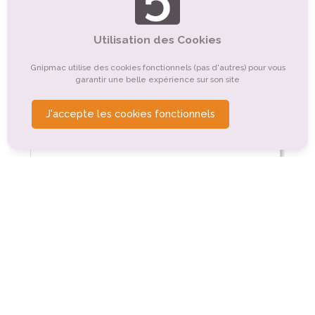
Snack
Utilisation des Cookies
Snack = restauration rapide
Gnipmac utilise des cookies fonctionnels (pas d'autres) pour vous
Pizzeria
garantir une belle expérience sur son site
Plats fait maison
Plats élaborés avec des produits locaux
J'accepte les cookies fonctionnels
Spécialités régionales
Plats végétariens
Afficher les 8 caractéristiques
Epicerie
Boulangerie
Petite épicerie
Service Boulangerie