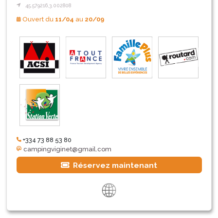
45.579216,3.002808
Ouvert du
11/04
au
20/09
+334 73 88 53 80
campingviginet@gmail.com
Réservez maintenant