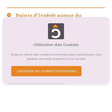
Points d'intérêt autour du
camping
Tourisme culturel
Tourisme rural
Tourisme sportif et de loisirs
Utilisation des Cookies
Tourisme de nature, d'observation
Gnipmac utilise des cookies fonctionnels (pas d'autres) pour vous
garantir une belle expérience sur son site
Tourisme gastronomique
Tourisme religieux ou spirituel
Tourisme d'affaires
J'accepte les cookies fonctionnels
Tourisme balnéaire, tourisme bleu