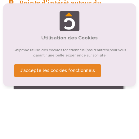
Points d'intérêt autour du
camping
Tourisme sportif et de loisirs
Tourisme culturel
Tourisme rural
Tourisme balnéaire, tourisme bleu
Utilisation des Cookies
Tourisme de nature, d'observation
Gnipmac utilise des cookies fonctionnels (pas d'autres) pour vous
garantir une belle expérience sur son site
Tourisme gastronomique
Tourisme d'affaires
J'accepte les cookies fonctionnels
Tourisme religieux ou spirituel