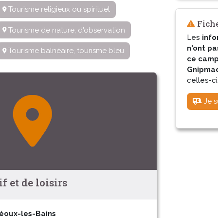
Tourisme religieux ou spirituel
Fiche
Tourisme de nature, d'observation
Les
info
n'ont pa
Tourisme balnéaire, tourisme bleu
ce camp
Gnipmac 
celles-ci
Je s
 et de loisirs
éoux-les-Bains