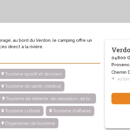
ragé, au bord du Verdon, le camping offre un
s direct à la rivière.
Verdo
04800 G
Provenc
Chemin D
Tourisme sportif et de loisirs
43.7521
Tourisme de santé, médical
Tourisme de détente, de relaxation, de bien-être
Tourisme culturel
Tourisme d'affaires
Organismes de tourisme