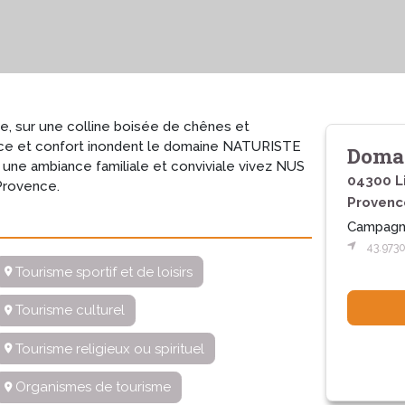
, sur une colline boisée de chênes et
space et confort inondent le domaine NATURISTE
Domai
 une ambiance familiale et conviviale vivez NUS
04300 L
 Provence.
Provenc
Campagn
43.9730
Tourisme sportif et de loisirs
Tourisme culturel
Tourisme religieux ou spirituel
Organismes de tourisme