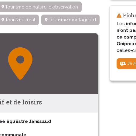
Tourisme de nature, d'observation
Fiche
Tourisme rural
Tourisme montagnard
Les
info
n'ont pa
ce camp
Gnipmac 
celles-ci
Je s
 et de loisirs
ée équestre Janssaud
rcommunale