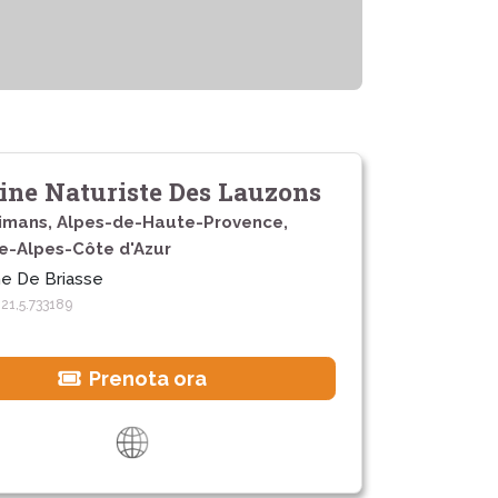
ne Naturiste Des Lauzons
imans, Alpes-de-Haute-Provence,
e-Alpes-Côte d'Azur
e De Briasse
21,5.733189
Prenota ora