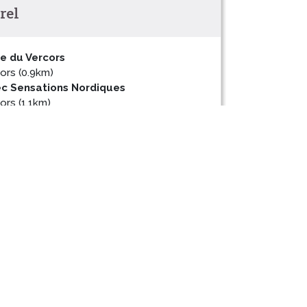
rel
e du Vercors
ors (0.9km)
vec Sensations Nordiques
ors (1.1km)
u Vercors
ors (2.6km)
ors, village botanique : les vivaces de
ors (2.9km)
ors (3km)
ors (3km)
nan
ors (3.8km)
ec Kiska
 (4.1km)