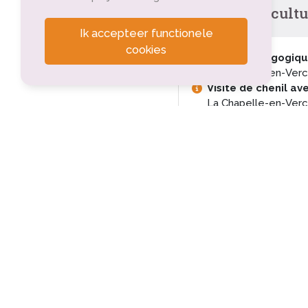
Tourisme cultu
Ik accepteer functionele
cookies
Ferme pédagogiqu
La Chapelle-en-Verc
Visite de chenil a
La Chapelle-en-Verc
Médiathèque-CDI d
La Chapelle-en-Verc
La Chapelle en Verc
montagne
La Chapelle-en-Verc
Eglise Notre Dame
La Chapelle-en-Verc
Cour des fusillés
La Chapelle-en-Verc
Eglise de Saint Ag
Saint-Agnan-en-Verc
Visite de chenil av
Vassieux-en-Vercors