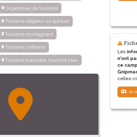
Organismes de tourisme
Tourisme religieux ou spirituel
Tourisme montagnard
Fiche
Tourisme d'affaires
Les
info
n'ont pa
Tourisme balnéaire, tourisme bleu
ce camp
Gnipmac 
celles-ci
Je s