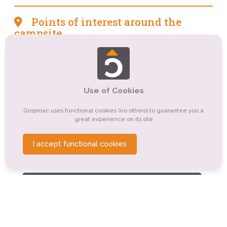
Points of interest around the
campsite
Tourisme sportif et de loisirs
Tourisme d'affaires
Organismes de tourisme
Tourisme culturel
Use of Cookies
Tourisme de nature, d'observation
Gnipmac uses functional cookies (no others) to guarantee you a
Tourisme religieux ou spirituel
Tourisme montagnard
great experience on its site
Tourisme balnéaire, tourisme bleu
I accept functional cookies
Tourisme gastronomique
Tourisme rural